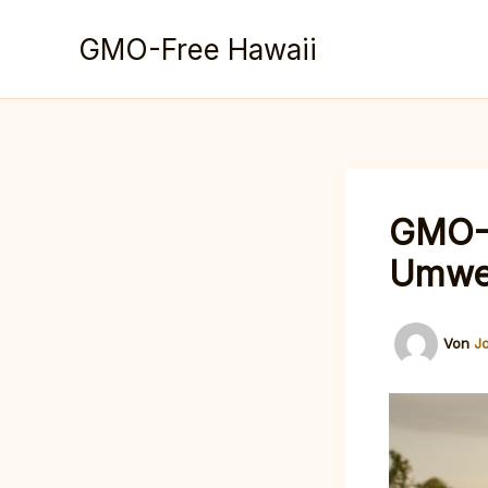
Zum
Inhalt
GMO-Free Hawaii
springen
GMO-F
Umwe
Von
J