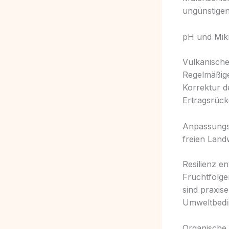
ungünstige
pH und Mik
Vulkanisch
Regelmäßige
Korrektur d
Ertragsrückg
Anpassungss
freien Land
Resilienz e
Fruchtfolge
sind praxise
Umweltbedi
Organische