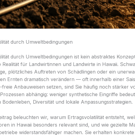
tilität durch Umweltbedingungen
tilität durch Umweltbedingungen ist kein abstraktes Konzep
he Realität für Landwirtinnen und Landwirte in Hawaii. Sch
ge, plötzliches Auftreten von Schädlingen oder ein unerwa
n Ernten dramatisch verändern — oft innerhalb einer Sa
-freie Anbauweisen setzen, sind Sie häufig noch stärker v
 Prozessen abhängig: weniger synthetische Eingriffe bede
n Bodenleben, Diversität und lokale Anpassungsstrategien.
itrag beleuchten wir, warum Ertragsvolatilität entsteht, we
ren in Hawaii besonders relevant sind, und wie gezielte
etriebe widerstandsfähiger machen. Sie erhalten konkrete