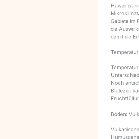
Hawaii ist 
Mikroklima
Gebiete im 
die Auswirk
damit die Er
Temperatur,
Temperatur 
Unterschied
Noch entsch
Blütezeit k
Fruchtfüllun
Böden: Vulk
Vulkanische 
Humusgehalt