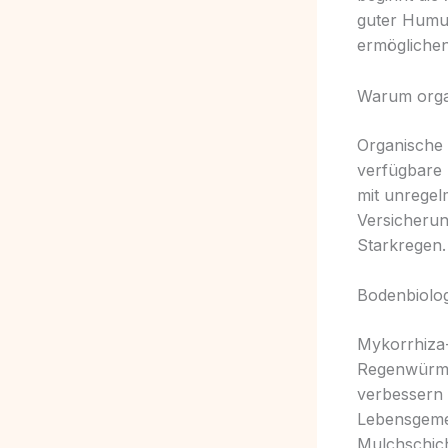
guter Humus
ermöglichen
Warum organ
Organische 
verfügbare 
mit unregel
Versicherun
Starkregen.
Bodenbiolog
Mykorrhiza-
Regenwürmer
verbessern 
Lebensgeme
Mulchschich