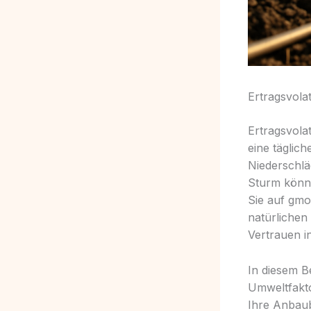
Ertragsvola
Ertragsvola
eine täglic
Niederschlä
Sturm könne
Sie auf gmo
natürlichen
Vertrauen i
In diesem Be
Umweltfakto
Ihre Anbaub