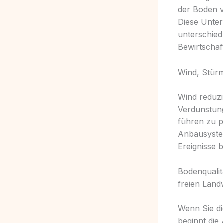
der Boden v
Diese Unter
unterschied
Bewirtschaf
Wind, Stür
Wind reduz
Verdunstung
führen zu p
Anbausystem
Ereignisse 
Bodenqualit
freien Land
Wenn Sie di
beginnt die