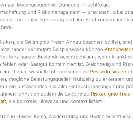
en zur Bodengesundheit, Düngung, Fruchtfolge,
tschaftung und Risikomanagement — praxisnah, lokal orie
en aus regionaler Forschung und den Erfahrungen der Gr
awaii.
isiken, die Sie im gmo-freien Anbau beachten sollten, sind v
 miteinander verknüpft: Beispielsweise können
Krankheitsri
Resilienz ganzer Bestände beeinträchtigen, wenn krankheit
n fehlen oder Saatgut kontaminiert ist. Gleichzeitig sind Rü
n ein Thema, weshalb Informationen zu
Pestizidresiduen 
en, mögliche Belastungsquellen frühzeitig zu erkennen un
 Für ein umfassendes Bild aller Herausforderungen und pr
hmen lohnt sich zudem die Lektüre zu
Risiken gmo-freie
aft
, die konkrete Hinweise und Kontext liefert.
ren in Hawaii: Klima, Niederschlag und Böden beeinflusse