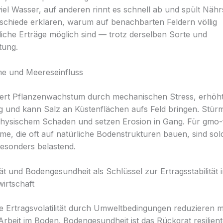
iel Wasser, auf anderen rinnt es schnell ab und spült Nährs
schiede erklären, warum auf benachbarten Feldern völlig
liche Erträge möglich sind — trotz derselben Sorte und
tung.
me und Meereseinfluss
iert Pflanzenwachstum durch mechanischen Stress, erhöh
 und kann Salz an Küstenflächen aufs Feld bringen. Stü
hysischem Schaden und setzen Erosion in Gang. Für gmo-
e, die oft auf natürliche Bodenstrukturen bauen, sind sol
besonders belastend.
ät und Bodengesundheit als Schlüssel zur Ertragsstabilität 
wirtschaft
e Ertragsvolatilität durch Umweltbedingungen reduzieren 
 Arbeit im Boden. Bodengesundheit ist das Rückgrat resilien