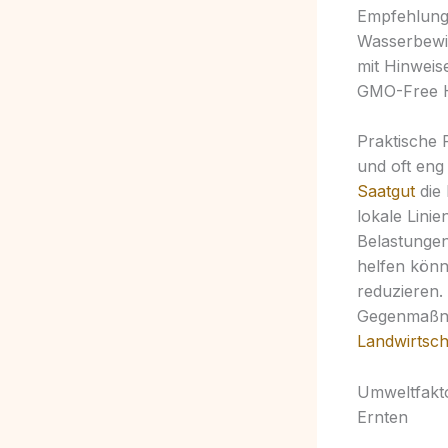
Empfehlung
Wasserbewir
mit Hinweis
GMO-Free H
Praktische R
und oft eng
Saatgut
die 
lokale Linie
Belastunge
helfen könn
reduzieren.
Gegenmaßna
Landwirtsch
Umweltfakto
Ernten