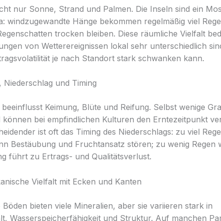
nicht nur Sonne, Strand und Palmen. Die Inseln sind ein Mo
ta: windzugewandte Hänge bekommen regelmäßig viel Reg
Regenschatten trocken bleiben. Diese räumliche Vielfalt bed
ungen von Wetterereignissen lokal sehr unterschiedlich si
tragsvolatilität je nach Standort stark schwanken kann.
 Niederschlag und Timing
beeinflusst Keimung, Blüte und Reifung. Selbst wenige Gr
 können bei empfindlichen Kulturen den Erntezeitpunkt ve
eidender ist oft das Timing des Niederschlags: zu viel Reg
ann Bestäubung und Fruchtansatz stören; zu wenig Regen
g führt zu Ertrags- und Qualitätsverlust.
anische Vielfalt mit Ecken und Kanten
Böden bieten viele Mineralien, aber sie variieren stark in
, Wasserspeicherfähigkeit und Struktur. Auf manchen Par