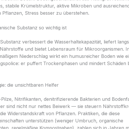
, stabile Krümelstruktur, aktive Mikroben und ausreichen
 Pflanzen, Stress besser zu überstehen.
ische Substanz so wichtig ist
Substanz verbessert die Wasserhaltekapazität, liefert lang
Nährstoffe und bietet Lebensraum für Mikroorganismen. I
mäßigem Niederschlag wirkt ein humusreicher Boden wie e
gspolice: er puffert Trockenphasen und mindert Schäden 
ie: die unsichtbaren Helfer
Pilze, Nitrifikanten, denitrifizierende Bakterien und Boden
 sind nicht nur nettes Beiwerk — sie steuern Nährstoffkr
die Widerstandskraft von Pflanzen. Praktiken, die diese
inschaften unterstützen (weniger Umbruch, organische
ten, regelmäßige Kompostgaben), zahlen sich in Jahren m