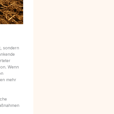
t, sondern
wankende
rteter
ison. Wenn
on
uten mehr
lche
 Maßnahmen