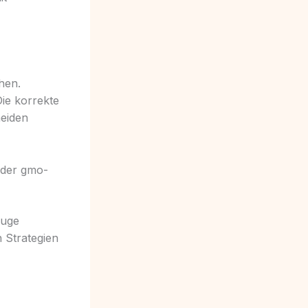
hen.
Die korrekte
meiden
 der gmo-
luge
 Strategien