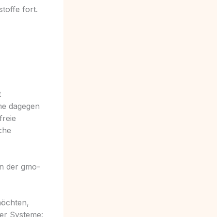
toffe fort.
t
rme dagegen
freie
che
in der gmo-
möchten,
ter Systeme: