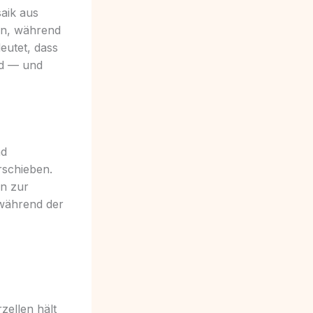
saik aus
en, während
eutet, dass
nd — und
ad
rschieben.
en zur
 während der
zellen hält