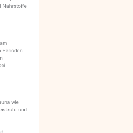
d Nährstoffe
sam
n Perioden
in
bei
fauna wie
eisläufe und
it