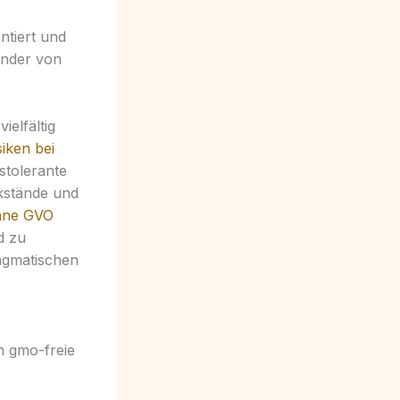
ntiert und
ünder von
ielfältig
siken bei
stolerante
ckstände und
ohne GVO
d zu
agmatischen
n gmo-freie