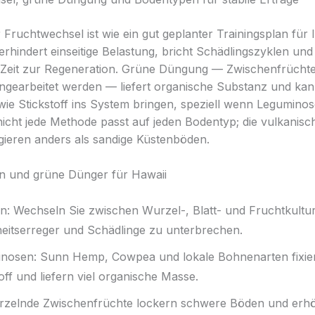
r Fruchtwechsel ist wie ein gut geplanter Trainingsplan für 
rhindert einseitige Belastung, bricht Schädlingszyklen und 
eit zur Regeneration. Grüne Düngung — Zwischenfrüchte,
ngearbeitet werden — liefert organische Substanz und ka
wie Stickstoff ins System bringen, speziell wenn Leguminos
nicht jede Methode passt auf jeden Bodentyp; die vulkanis
gieren anders als sandige Küstenböden.
n und grüne Dünger für Hawaii
on: Wechseln Sie zwi­schen Wurzel-, Blatt- und Fruchtkult
eitserreger und Schädlinge zu unterbrechen.
nosen: Sunn Hemp, Cowpea und lokale Bohnenarten fixie
off und liefern viel organische Masse.
rzelnde Zwischenfrüchte lockern schwere Böden und erhö