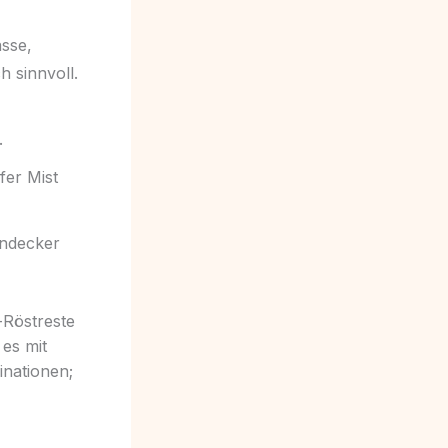
asse,
h sinnvoll.
.
fer Mist
endecker
-Röstreste
es mit
inationen;