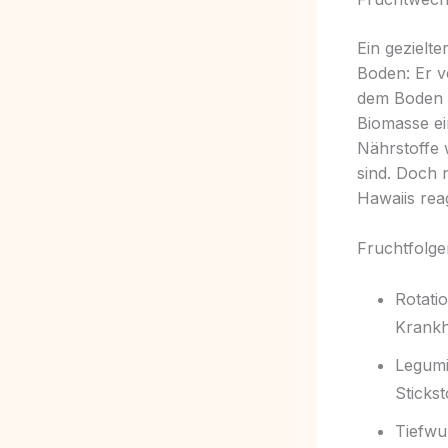
Ein gezielte
Boden: Er ve
dem Boden Z
Biomasse ei
Nährstoffe 
sind. Doch 
Hawaiis rea
Fruchtfolge
Rotati
Krankh
Legumi
Stickst
Tiefwu