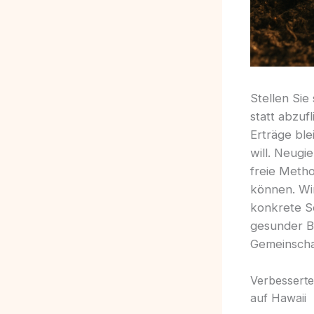
Stellen Sie
statt abzuf
Erträge ble
will. Neugi
freie Metho
können. Wi
konkrete Sc
gesunder B
Gemeinscha
Verbesserte
auf Hawaii