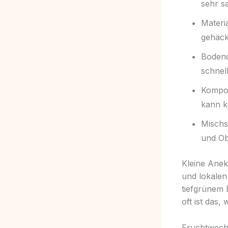
sehr s
Materi
gehäck
Bodend
schnel
Kompos
kann k
Mischs
und Ob
Kleine Ane
und lokalen
tiefgrünem 
oft ist das
Fruchtwechs