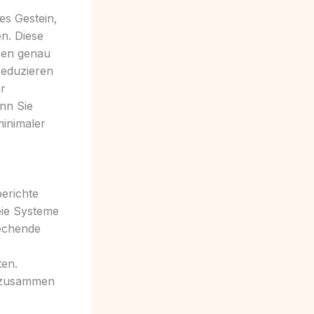
es Gestein,
n. Diese
zen genau
 reduzieren
ur
enn Sie
minimaler
berichte
eie Systeme
rechende
ten.
zusammen