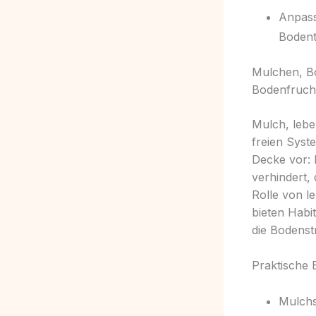
Anpass
Bodent
Mulchen, B
Bodenfrucht
Mulch, lebe
freien Syst
Decke vor:
verhindert,
Rolle von l
bieten Habit
die Bodenst
Praktische
Mulchs