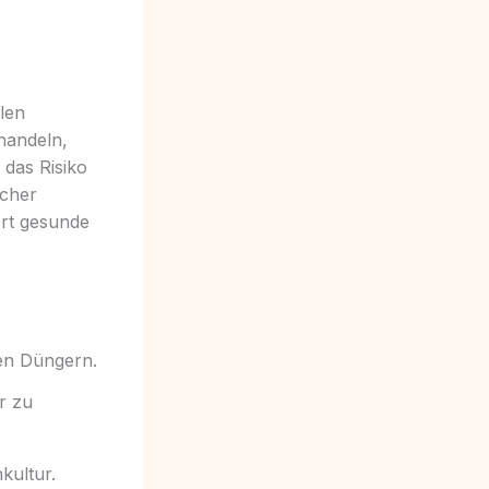
len
handeln,
 das Risiko
scher
ert gesunde
hen Düngern.
r zu
kultur.