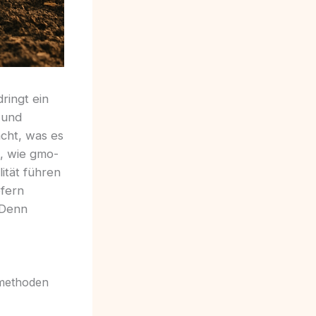
ringt ein
 und
acht, was es
h, wie gmo-
ität führen
efern
 Denn
umethoden