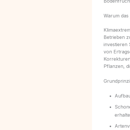
Bodenfrucht
Warum das je
Klimaextrem
Betrieben z
investieren
von Ertrags
Korrekturen
Pflanzen, di
Grundprinz
Aufbau
Schone
erhalte
Artenvi