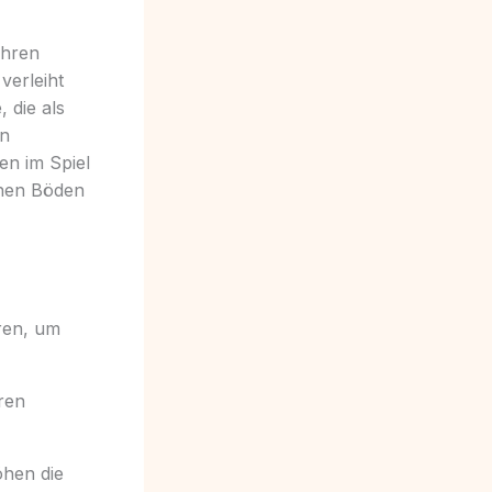
Ihren
verleiht
 die als
nn
en im Spiel
chen Böden
uren, um
ren
hen die