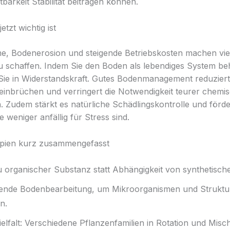
barkeit Stabilität beitragen können.
tzt wichtig ist
e, Bodenerosion und steigende Betriebskosten machen vie
u schaffen. Indem Sie den Boden als lebendiges System be
 Sie in Widerstandskraft. Gutes Bodenmanagement reduziert
einbrüchen und verringert die Notwendigkeit teurer chemi
. Zudem stärkt es natürliche Schädlingskontrolle und förd
e weniger anfällig für Stress sind.
ipien kurz zusammengefasst
 organischer Substanz statt Abhängigkeit von synthetisc
nde Bodenbearbeitung, um Mikroorganismen und Struktu
n.
elfalt: Verschiedene Pflanzenfamilien in Rotation und Misch