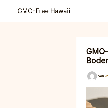
Zum
Inhalt
GMO-Free Hawaii
springen
GMO-F
Bodenf
Von
J