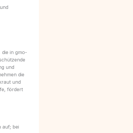
 und
 die in gmo-
e schützende
ng und
rnehmen die
kraut und
fe, fördert
auf; bei