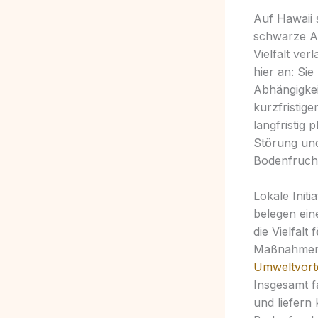
Auf Hawaii 
schwarze As
Vielfalt ve
hier an: Sie
Abhängigkei
kurzfristige
langfristig
Störung und
Bodenfruchtb
Lokale Init
belegen ei
die Vielfalt
Maßnahmen d
Umweltvorte
Insgesamt f
und liefern