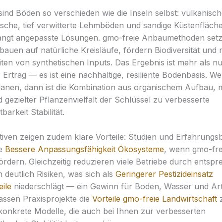
sind Böden so verschieden wie die Inseln selbst: vulkanisch
che, tief verwitterte Lehmböden und sandige Küstenfläche
rlangt angepasste Lösungen. gmo-freie Anbaumethoden set
 bauen auf natürliche Kreisläufe, fördern Biodiversität und
ten von synthetischen Inputs. Das Ergebnis ist mehr als n
r Ertrag — es ist eine nachhaltige, resiliente Bodenbasis. W
 planen, dann ist die Kombination aus organischem Aufbau, 
 gezielter Pflanzenvielfalt der Schlüssel zu verbesserte
arkeit Stabilität.
iativen zeigen zudem klare Vorteile: Studien und Erfahrungs
ne
Bessere Anpassungsfähigkeit Ökosysteme
, wenn gmo-fr
 fördern. Gleichzeitig reduzieren viele Betriebe durch entsp
eutlich Risiken, was sich als
Geringerer Pestizideinsatz
ile
niederschlägt — ein Gewinn für Boden, Wasser und Ar
assen Praxisprojekte die
Vorteile gmo-freie Landwirtschaft
 konkrete Modelle, die auch bei Ihnen zur verbesserten