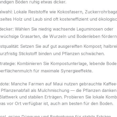
andigen Böden ruhig etwas dicker.
alwahl: Lokale Reststoffe wie Kokosfasern, Zuckerrohrbag
seltes Holz und Laub sind oft kosteneffizient und ökologisc
ecker: Wählen Sie niedrig wachsende Leguminosen oder
lwüchsige Grasarten, die Wurzeln und Bodenleben fördern
tqualität: Setzen Sie auf gut ausgereiften Kompost; halbrei
urzfristig Stickstoff binden und Pflanzen schwächen.
trategie: Kombinieren Sie Kompostunterlage, lebende Bod
erflächenmulch für maximale Synergieeffekte.
kdote: Manche Farmen auf Maui nutzen gebrauchte Kaffee
 Pflanzenabfall als Mulchmischung — die Pflanzen danken 
Blattwerk und stabilen Erträgen. Probieren Sie lokale Komb
, was vor Ort verfügbar ist, auch am besten für den Boden.
el, grüne Düngung und Bodentypen für stabile Erträge