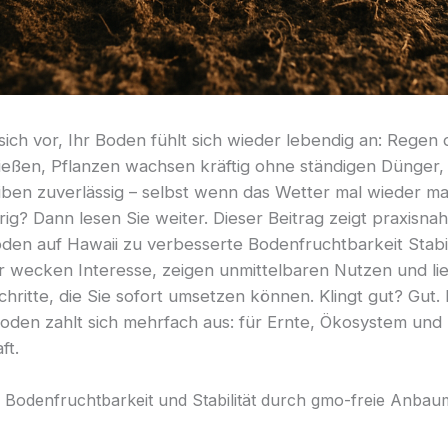
 sich vor, Ihr Boden fühlt sich wieder lebendig an: Regen d
ließen, Pflanzen wachsen kräftig ohne ständigen Dünger,
iben zuverlässig – selbst wenn das Wetter mal wieder m
erig? Dann lesen Sie weiter. Dieser Beitrag zeigt praxisna
den auf Hawaii zu verbesserte Bodenfruchtbarkeit Stabil
r wecken Interesse, zeigen unmittelbaren Nutzen und li
hritte, die Sie sofort umsetzen können. Klingt gut? Gut.
oden zahlt sich mehrfach aus: für Ernte, Ökosystem und
ft.
 Bodenfruchtbarkeit und Stabilität durch gmo-freie Anba