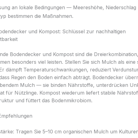
ung an lokale Bedingungen — Meereshöhe, Niederschlag
yp bestimmen die Maßnahmen.
odendecker und Kompost: Schlüssel zur nachhaltigen
barkeit
nde Bodendecker und Kompost sind die Dreierkombination,
emen besonders viel leisten. Stellen Sie sich Mulch als ein
 Er dämpft Temperaturschwankungen, reduziert Verdunstu
 dass Regen den Boden einfach abträgt. Bodendecker übe
ebendem Mulch — sie binden Nährstoffe, unterdrücken Un
at für Nützlinge. Kompost wiederum liefert stabile Nährstof
ruktur und füttert das Bodenmikrobiom.
 Empfehlungen
tärke: Tragen Sie 5–10 cm organischen Mulch um Kulturen 