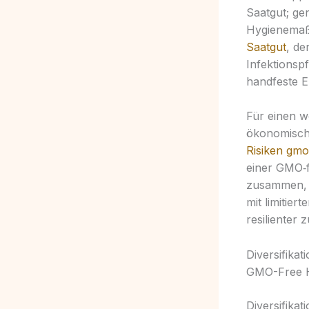
Saatgut; ge
Hygienemaßn
Saatgut
, de
Infektions
handfeste E
Für einen w
ökonomische
Risiken gmo
einer GMO‑fr
zusammen, o
mit limitie
resilienter 
Diversifika
GMO-Free H
Diversifikat