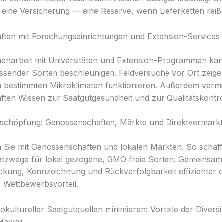
eine Versicherung — eine Reserve, wenn Lieferketten reiß
ften mit Forschungseinrichtungen und Extension-Services
narbeit mit Universitäten und Extension-Programmen kan
sender Sorten beschleunigen. Feldversuche vor Ort zeige
in bestimmten Mikroklimaten funktionieren. Außerdem vermi
ften Wissen zur Saatgutgesundheit und zur Qualitätskontro
tschöpfung: Genossenschaften, Märkte und Direktvermark
 Sie mit Genossenschaften und lokalen Märkten. So schaff
atzwege für lokal gezogene, GMO‑freie Sorten. Gemeinsam 
kung, Kennzeichnung und Rückverfolgbarkeit effizienter o
r Wettbewerbsvorteil.
kultureller Saatgutquellen minimieren: Vorteile der Diversif
awaii