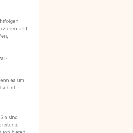
htfolgen
ferzonen und
fen,
aii-
wenn es um
tschaft.
Sie sind
reitung,
 top bieten