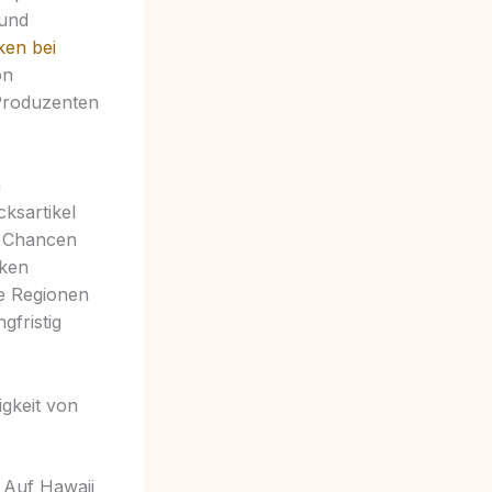
 und
ken bei
on
Produzenten
h
ksartikel
d Chancen
iken
ie Regionen
gfristig
igkeit von
. Auf Hawaii