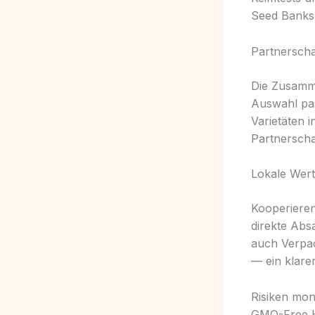
Seed Banks 
Partnerscha
Die Zusamme
Auswahl pas
Varietäten 
Partnerscha
Lokale Wer
Kooperieren
direkte Abs
auch Verpac
— ein klare
Risiken mono
GMO-Free H