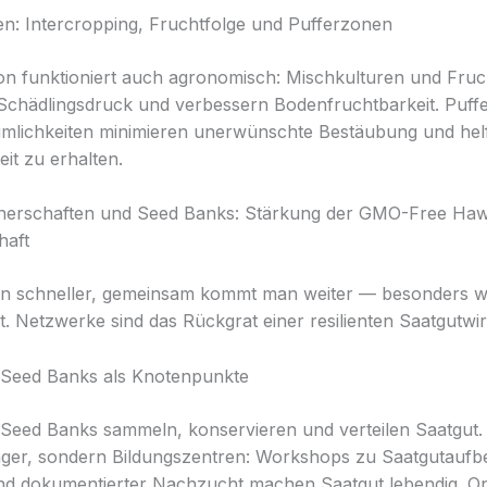
ien: Intercropping, Fruchtfolge und Pufferzonen
tion funktioniert auch agronomisch: Mischkulturen und Fruc
Schädlingsdruck und verbessern Bodenfruchtbarkeit. Puf
umlichkeiten minimieren unerwünschte Bestäubung und hel
it zu erhalten.
tnerschaften und Seed Banks: Stärkung der GMO-Free Haw
haft
man schneller, gemeinsam kommt man weiter — besonders 
t. Netzwerke sind das Rückgrat einer resilienten Saatgutwir
Seed Banks als Knotenpunkte
eed Banks sammeln, konservieren und verteilen Saatgut. 
ager, sondern Bildungszentren: Workshops zu Saatgutaufbe
nd dokumentierter Nachzucht machen Saatgut lebendig. On