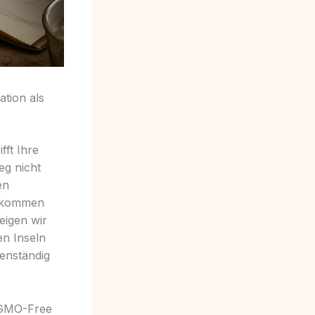
ation als
fft Ihre
eg nicht
en
Einkommen
eigen wir
en Inseln
enständig
r GMO-Free