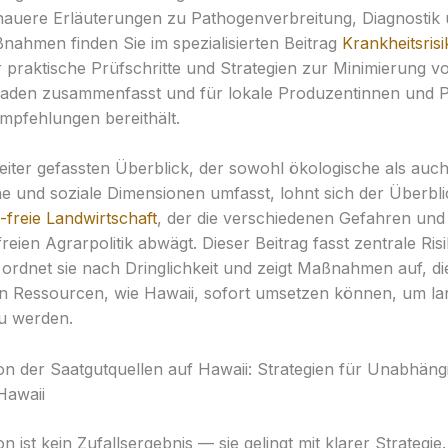
nauere Erläuterungen zu Pathogenverbreitung, Diagnostik
ahmen finden Sie im spezialisierten Beitrag
Krankheitsrisi
r praktische Prüfschritte und Strategien zur Minimierung v
pfaden zusammenfasst und für lokale Produzentinnen und 
mpfehlungen bereithält.
eiter gefassten Überblick, der sowohl ökologische als auc
 und soziale Dimensionen umfasst, lohnt sich der Überblic
-freie Landwirtschaft
, der die verschiedenen Gefahren un
eien Agrarpolitik abwägt. Dieser Beitrag fasst zentrale Ris
rdnet sie nach Dringlichkeit und zeigt Maßnahmen auf, d
rten Ressourcen, wie Hawaii, sofort umsetzen können, um lan
zu werden.
tion der Saatgutquellen auf Hawaii: Strategien für Unabhäng
awaii
ion ist kein Zufallsergebnis — sie gelingt mit klarer Strategie