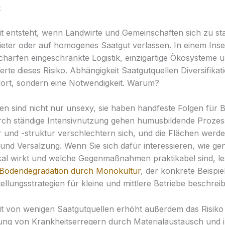
t
t entsteht, wenn Landwirte und Gemeinschaften sich zu st
eter oder auf homogenes Saatgut verlassen. In einem Inse
chärfen eingeschränkte Logistik, einzigartige Ökosysteme 
erte dieses Risiko. Abhängigkeit Saatgutquellen Diversifikati
ort, sondern eine Notwendigkeit. Warum?
n sind nicht nur unsexy, sie haben handfeste Folgen für
rch ständige Intensivnutzung gehen humusbildende Prozes
 und -struktur verschlechtern sich, und die Flächen werden
 und Versalzung. Wenn Sie sich dafür interessieren, wie ge
al wirkt und welche Gegenmaßnahmen praktikabel sind, le
Bodendegradation durch Monokultur
, der konkrete Beispie
llungsstrategien für kleine und mittlere Betriebe beschreib
t von wenigen Saatgutquellen erhöht außerdem das Risiko
ng von Krankheitserregern durch Materialaustausch und i