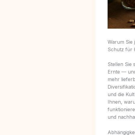
Warum Sie je
Schutz für 
Stellen Sie 
Ernte — und
mehr liefer
Diversifika
und die Kul
Ihnen, waru
funktionier
und nachhal
Abhängigkei