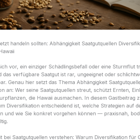
tzt handeln sollten: Abhängigkeit Saatgutquellen Diversifik
Hawaii
sich vor, ein einziger Schädlingsbefall oder eine Sturmflut tri
 das verfügbare Saatgut ist rar, ungeeignet oder schlichtw
bar. Genau hier setzt das Thema Abhängigkeit Saatgutquell
tion an: Wer seine Saatgutquellen streut, schützt Ernten, 
turpflanzen, die Hawaii ausmachen. In diesem Gastbeitrag z
m Diversifikation entscheidend ist, welche Strategien auf d
en und wie Sie konkret vorgehen können — praxisnah, bod
tig.
t bei Saatgutquellen verstehen: Warum Diversifikation fü