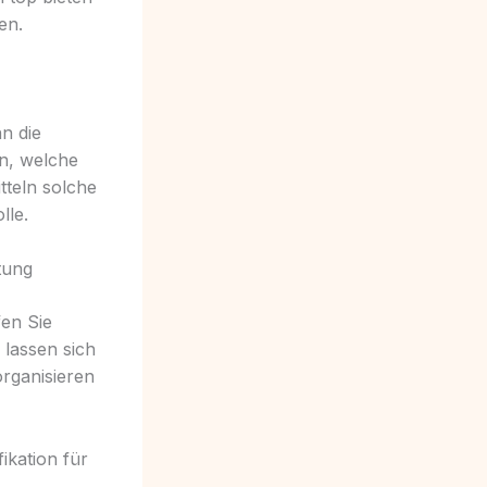
en.
n die
n, welche
tteln solche
lle.
tung
en Sie
lassen sich
rganisieren
ikation für