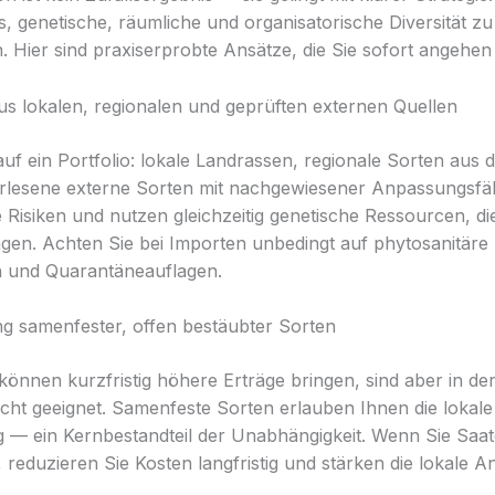
s, genetische, räumliche und organisatorische Diversität zu
. Hier sind praxiserprobte Ansätze, die Sie sofort angehe
s lokalen, regionalen und geprüften externen Quellen
auf ein Portfolio: lokale Landrassen, regionale Sorten aus 
lesene externe Sorten mit nachgewiesener Anpassungsfäh
e Risiken und nutzen gleichzeitig genetische Ressourcen, di
ingen. Achten Sie bei Importen unbedingt auf phytosanitäre
n und Quarantäneauflagen.
 samenfester, offen bestäubter Sorten
können kurzfristig höhere Erträge bringen, sind aber in der
ht geeignet. Samenfeste Sorten erlauben Ihnen die lokale
— ein Kernbestandteil der Unabhängigkeit. Wenn Sie Saatg
 reduzieren Sie Kosten langfristig und stärken die lokale 