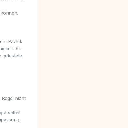
n können.
dem Pazifik
igkeit. So
e getestete
 Regel nicht
ut selbst
Anpassung.