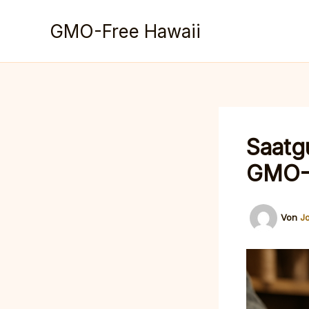
Zum
Inhalt
GMO-Free Hawaii
springen
Saatgu
GMO-F
Von
J