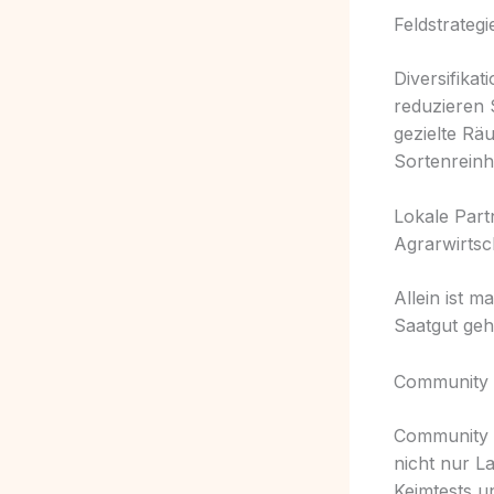
Feldstrateg
Diversifika
reduzieren 
gezielte Rä
Sortenreinhe
Lokale Par
Agrarwirtsc
Allein ist 
Saatgut geh
Community 
Community S
nicht nur L
Keimtests u