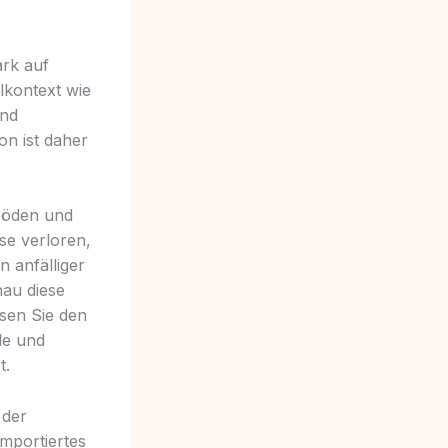
ark auf
lkontext wie
und
on ist daher
 Böden und
se verloren,
 anfälliger
nau diese
sen Sie den
le und
t.
 der
mportiertes