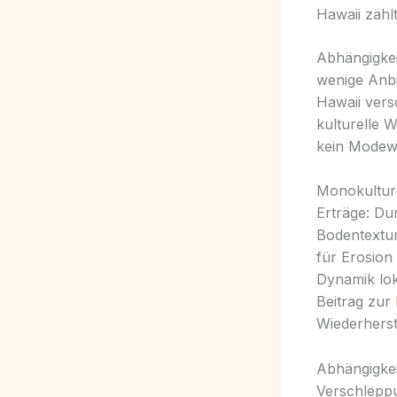
Hawaii zähl
Abhängigkei
wenige Anbi
Hawaii vers
kulturelle W
kein Modew
Monokulture
Erträge: Du
Bodentextur
für Erosion
Dynamik lok
Beitrag zur
Wiederherste
Abhängigkei
Verschleppu