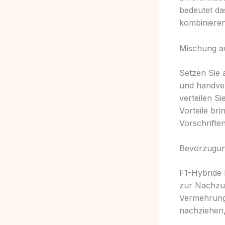
bedeutet da
kombinieren
Mischung au
Setzen Sie 
und handver
verteilen Si
Vorteile br
Vorschrifte
Bevorzugung
F1-Hybride 
zur Nachzuc
Vermehrung 
nachziehen,